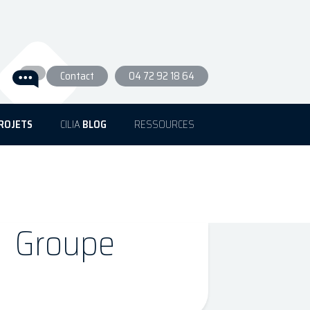
Contact
04 72 92 18 64
ROJETS
CILIA
BLOG
RESSOURCES
Groupe