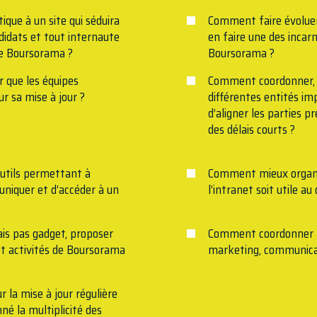
que à un site qui séduira
Comment faire évoluer
andidats et tout internaute
en faire une des inca
upe Boursorama ?
Boursorama ?
r que les équipes
Comment coordonner, au
r sa mise à jour ?
différentes entités imp
d’aligner les parties p
des délais courts ?
utils permettant à
Comment mieux organis
niquer et d’accéder à un
l’intranet soit utile au
mais pas gadget, proposer
Comment coordonner les
 et activités de Boursorama
marketing, communicat
 la mise à jour régulière
né la multiplicité des