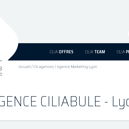
CILIA
OFFRES
CILIA
TEAM
CILIA
P
Accueil
/
Cili agences
/
Agence Marketing Lyon
GENCE CILIABULE - Ly