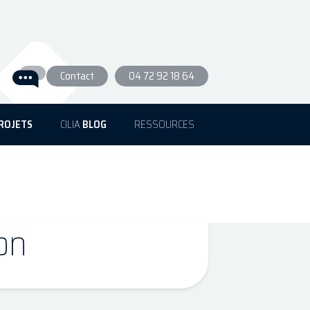
Contact
04 72 92 18 64
ROJETS
CILIA
BLOG
RESSOURCES
on