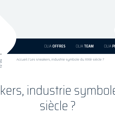
CILIA
OFFRES
CILIA
TEAM
CILIA
P
Accueil
/
Les sneakers, industrie symbole du XXIè siècle ?
kers, industrie symbol
siècle ?