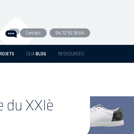
Contact
04 72 92 18 64
ROJETS
CILIA
BLOG
RESSOURCES
e du XXIè