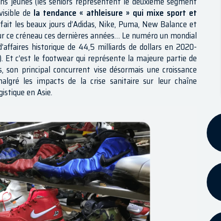
ns jeunes (les séniors représentent le deuxième segment
 visible de
la tendance « athleisure » qui mixe sport et
 fait les beaux jours d’Adidas, Nike, Puma, New Balance et
ur ce créneau ces dernières années… Le numéro un mondial
 d’affaires historique de 44,5 milliards de dollars en 2020-
). Et c’est le footwear qui représente la majeure partie de
das, son principal concurrent vise désormais une croissance
ré les impacts de la crise sanitaire sur leur chaîne
istique en Asie.