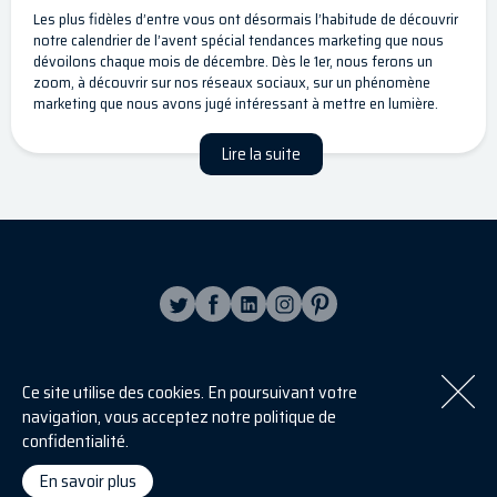
Les plus fidèles d’entre vous ont désormais l’habitude de découvrir
notre calendrier de l’avent spécial tendances marketing que nous
dévoilons chaque mois de décembre. Dès le 1
er
, nous ferons un
zoom, à découvrir sur nos réseaux sociaux, sur un phénomène
marketing que nous avons jugé intéressant à mettre en lumière.
Lire la suite
Ce site utilise des cookies. En poursuivant votre
S'inscrire à la newsletter
navigation, vous acceptez notre politique de
[sibwp_form id=2]
confidentialité.
En savoir plus