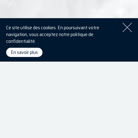
Ce site utilise des cookies. En poursuivant votre
navigation, vous acceptez notre politique de
confidentialité.
En savoir plus
Nombre de nos clients sont en
BtoB
(Business to
Business), ce qui nous a conduits à la rédaction de
cet article. Depuis plus de 10 ans que nous existons,
nous avons pu mesurer à la fois des différences
intrinsèques entre les différentes typologies de
marketing et les évolutions. Si le sujet du marketing
BtoB
mérite un ouvrage à lui tout seul, voici juste
une introduction au sujet, issue de notre expérience.